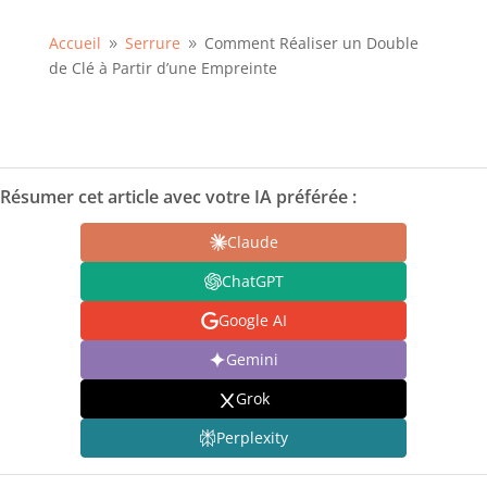
Accueil
Serrure
Comment Réaliser un Double
9
9
de Clé à Partir d’une Empreinte
Résumer cet article avec votre IA préférée :
Claude
ChatGPT
Google AI
Gemini
Grok
Perplexity